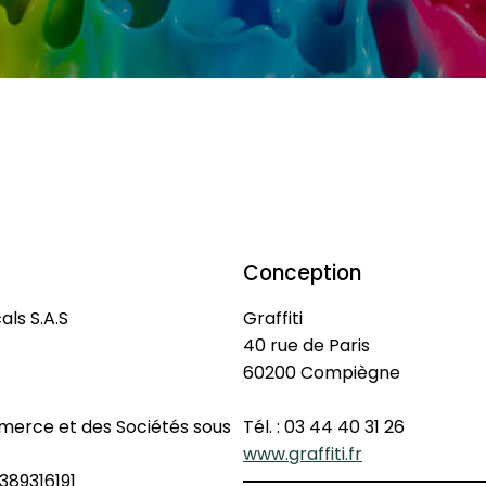
Conception
ls S.A.S
Graffiti
40 rue de Paris
60200 Compiègne
merce et des Sociétés sous
Tél. : 03 44 40 31 26
www.graffiti.fr
389316191