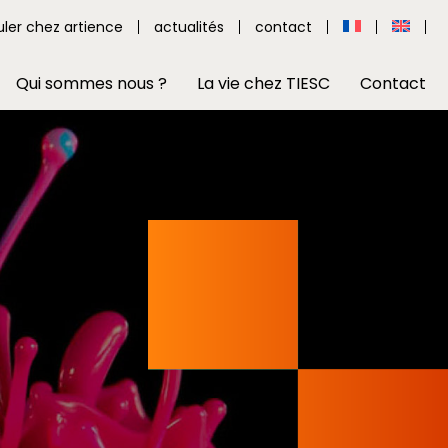
uler chez artience
actualités
contact
Qui sommes nous ?
La vie chez TIESC
Contact