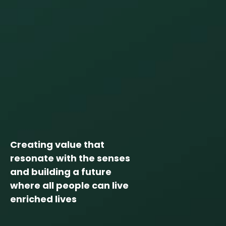
Creating value that
Creating value that
resonate with the senses
resonate with the senses
and building a future
and building a future
where all people can live
where all people can live
enriched lives
enriched lives